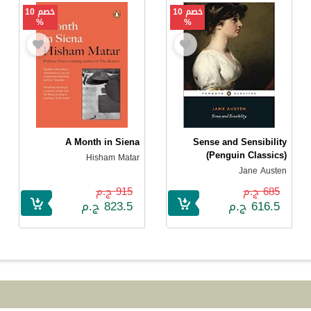
خصم 10
خصم 10
%
%
A Month in Siena
Sense and Sensibility
(Penguin Classics)
Hisham Matar
Jane Austen
685 ج.م
915 ج.م
616.5 ج.م
823.5 ج.م