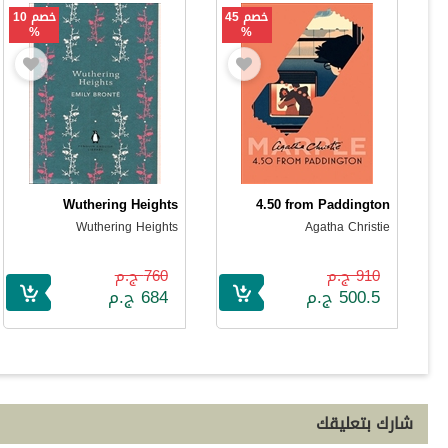
خصم 45
خصم 10
%
%
Wuthering Heights
4.50 from Paddington
Wuthering Heights
Agatha Christie
910 ج.م
760 ج.م
500.5 ج.م
684 ج.م
شارك بتعليقك