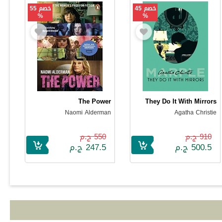
خصم 45
خصم 55
%
%
The Power
They Do It With Mirrors
Naomi Alderman
Agatha Christie
910 ج.م
550 ج.م
500.5 ج.م
247.5 ج.م