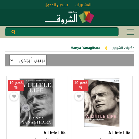
المشتريات
تسجيل الدخول
مكتبات الشروق
Hanya Yanagihara
خصم 10
خصم 10
%
%
A Little Life
A Little Life