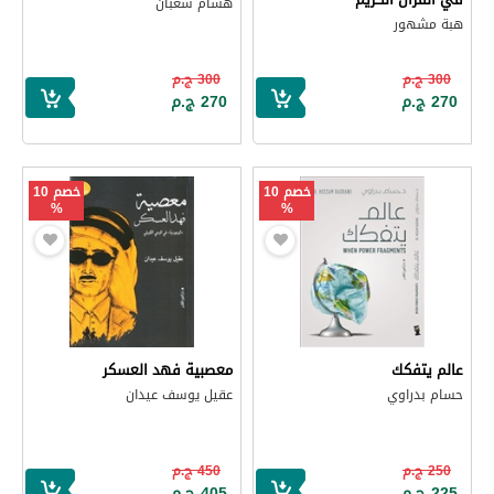
هشام شعبان
هبة مشهور
300 ج.م
300 ج.م
270 ج.م
270 ج.م
خصم 10
خصم 10
%
%
عالم يتفكك
معصبية فهد العسكر
حسام بدراوي
عقيل يوسف عيدان
250 ج.م
450 ج.م
225 ج.م
405 ج.م