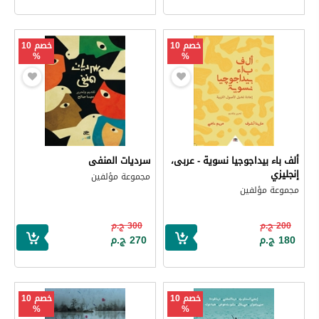
خصم 10
خصم 10
%
%
ألف باء بيداجوجيا نسوية - عربى،
سرديات المنفى
إنجليزي
مجموعة مؤلفين
مجموعة مؤلفين
200 ج.م
300 ج.م
180 ج.م
270 ج.م
خصم 10
خصم 10
%
%