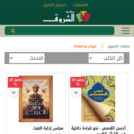
المشتريات
تسجيل الدخول
مكتبات الشروق
عروض وخصومات
خصم 10
خصم 10
%
%
أحسن القصص - نحو قراءة دلالية
مجلس إدارة العبث
في القرآن الكريم