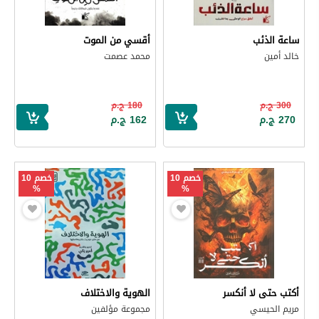
ساعة الذئب
أقسي من الموت
خالد أمين
محمد عصمت
300 ج.م
180 ج.م
270 ج.م
162 ج.م
خصم 10
خصم 10
%
%
أكتب حتى لا أنكسر
الهوية والاختلاف
مريم الحيسي
مجموعة مؤلفين