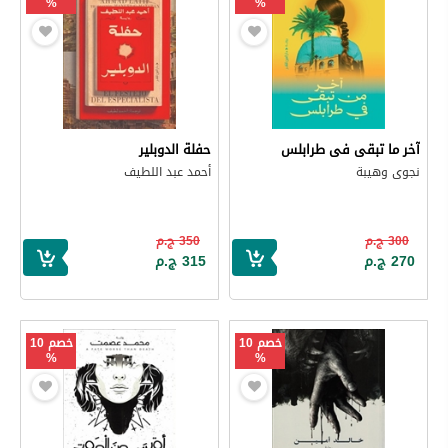
%
%
آخر ما تبقى فى طرابلس
حفلة الدوبلير
نجوى وهيبة
أحمد عبد اللطيف
300 ج.م
350 ج.م
270 ج.م
315 ج.م
خصم 10
خصم 10
%
%