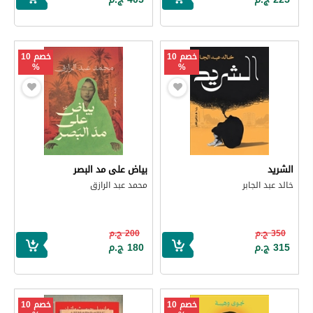
خصم 10
خصم 10
%
%
الشريد
بياض على مد البصر
خالد عبد الجابر
محمد عبد الرازق
350 ج.م
200 ج.م
315 ج.م
180 ج.م
خصم 10
خصم 10