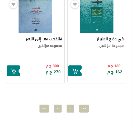
في وضع الطيران
فلنذهب معا إلى النهر
مجموعة مؤلفين
مجموعه مؤلفين
180 ج.م
300 ج.م
162 ج.م
270 ج.م
<<
<
>
>>