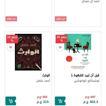
أحمد آل حمدان
غير متوفر
غير متوفر
خصم 10
خصم 10
%
%
قبل أن تبرد القهوة 1
الوارث
توشيكازو كواغوشي
أحمد عثمان
447 ج.م
350 ج.م
402.3 ج.م
315 ج.م