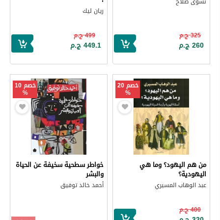
نشوى صلاح
ريان ليك
325 ج.م
499 ج.م
260 ج.م
449.1 ج.م
خصم 20
خصم 10
%
%
من هم اليهود؟ وما هي
خواطر سطحية سخيفة عن الحياة
اليهودية؟
والبشر
عبد الوهاب المسيري
أحمد خالد توفيق
400 ج.م
320 ج.م