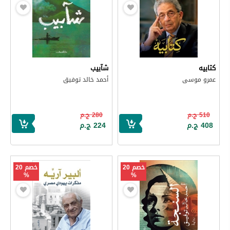
كتابيه
شآبيب
عمرو موسى
أحمد خالد توفيق
510 ج.م
280 ج.م
408 ج.م
224 ج.م
خصم 20
خصم 20
%
%