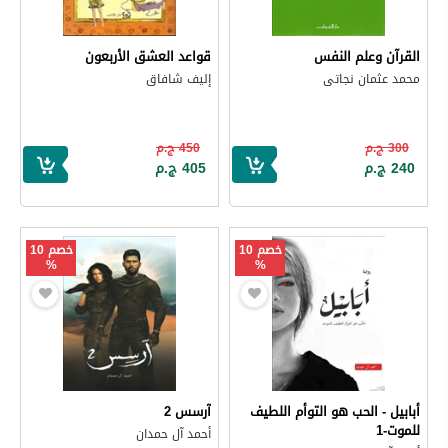
القرآن وعلم النفس
قواعد العشق الأربعون
محمد عثمان نجاتى
إليف شافاق
300 ج.م
450 ج.م
240 ج.م
405 ج.م
خصم 10
خصم 10
%
%
أبابيل - الحب هو التوأم اللطيف
آرسس 2
للموت-1
أحمد آل حمدان