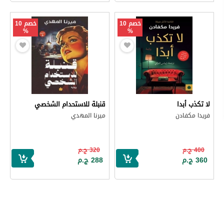
خصم 10
خصم 10
%
%
لا تكذب أبدا
قنبلة للاستحدام الشخصي
فريدا مكفادن
ميرنا المهدي
400 ج.م
320 ج.م
360 ج.م
288 ج.م