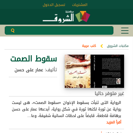
المشتريات
تسجيل الدخول
مكتبات الشروق
كتب عربية
سقوط الصمت
تأليف:
عمار على حسن
غير متوفر حاليا
الرواية التى تنبأت بسقوط الإخوان «سقوط الصمت»، هى ليست
رواية عن ثورة لكنها ثورة في شكل رواية، أبدعها عمار على حسن
برهافة قاطعة، قابضاً على لحظات انسانية شفيفة، وعا
…
أقرأ المزيد