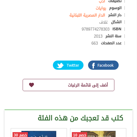
أدب
تصنيفات
روايات
الوسوم
الدار المصرية اللبنانية
دار النشر
غلاف
الشكل
9789774278303
ISBN
2013
سنة النشر
663
عدد الصفحات
أضف إلى قائمة الرغبات
كتب قد تعجبك من هذه الفئة
خصم 10
خصم 30