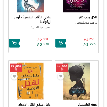
الكل يحب كلارا
وادي الذئاب المنسية - أرض
زيكولا 3
دافيد فونكينوس
عمرو عبد الحميد
250 ج.م
300 ج.م
225 ج.م
270 ج.م
خصم 10
خصم 10
%
%
غربة الياسمين
دليل جدتي لقتل الأوغاد