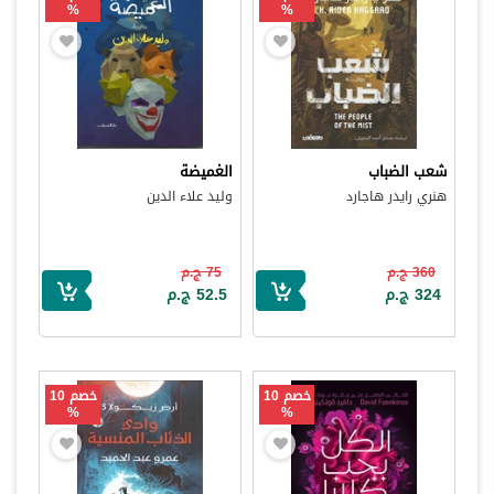
%
%
شعب الضباب
الغميضة
هنري رايدر هاجارد
وليد علاء الدين
360 ج.م
75 ج.م
324 ج.م
52.5 ج.م
خصم 10
خصم 10
%
%