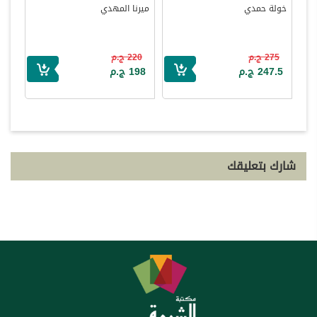
خولة حمدي
ميرنا المهدي
275 ج.م
220 ج.م
247.5 ج.م
198 ج.م
شارك بتعليقك