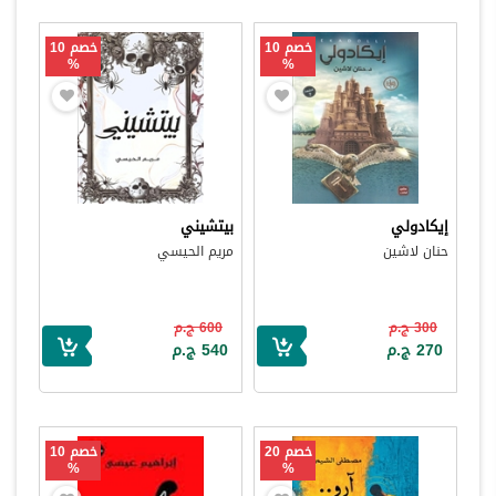
خصم 10
خصم 10
%
%
إيكادولي
بيتشيني
حنان لاشين
مريم الحيسي
300 ج.م
600 ج.م
270 ج.م
540 ج.م
خصم 20
خصم 10
%
%