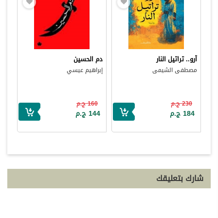
آرو.. تراتيل النار
دم الحسين
مصطفى الشيمى
إبراهيم عيسي
230 ج.م
160 ج.م
184 ج.م
144 ج.م
شارك بتعليقك