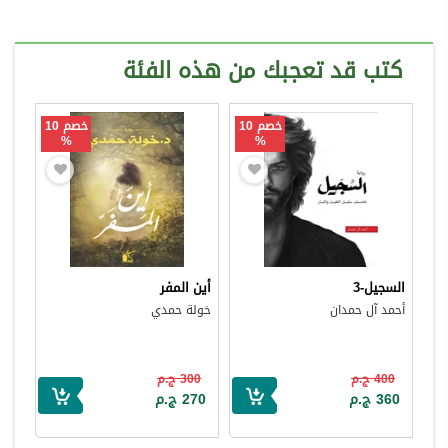
كتب قد تعجبك من هذه الفئة
خصم 10
خصم 10
%
%
السجيل-3
أين المفر
أحمد آل حمدان
خولة حمدي
400 ج.م
300 ج.م
360 ج.م
270 ج.م