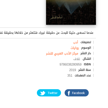
عندما تسعى حثيثا للبحث عن حقيقة غيرك فتتعثر من خلالها بحقيقة نفس
أدب
تصنيفات
روايات
الوسوم
مركز الأدب العربي للنشر
دار النشر
غلاف
الشكل
9786038280959
ISBN
2019
سنة النشر
351
عدد الصفحات