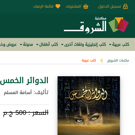
تسجيل الدخول
المشتريات
قائمة الرغبات
كتب عربية
كتب إنجليزية ولغات أخرى
كتب أطفال
مدونة
عروض وخص
مكتبات الشروق
كتب عربية
الدوائر الخمس
تأليف:
أسامة المسلم
السعر :
500 ج.م