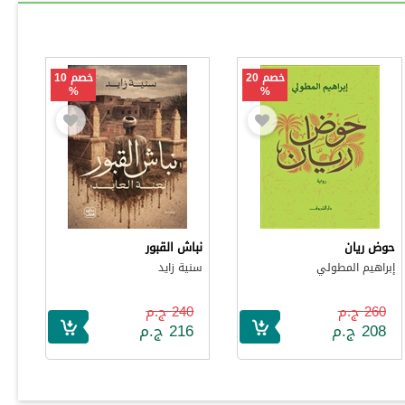
خصم 20
خصم 10
%
%
حوض ريان
نباش القبور
إبراهيم المطولي
سنية زايد
260 ج.م
240 ج.م
208 ج.م
216 ج.م