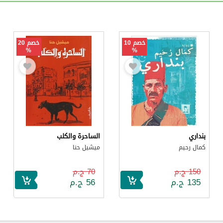
خصم 10
خصم 20
%
%
بنداري
الساحرة والكلب
كمال رحيم
ميشيل حنا
150 ج.م
70 ج.م
135 ج.م
56 ج.م