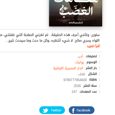
سلوى: ولأنني أعرف هذه الحقيقة.. لم تغرني الصلابة التي غلفتني، ما
اللواء يسري صالح: لا شيء أنتظره، وكل ما حدث وما سيحدث نتيج
…
أقرأ المزيد
أدب
تصنيفات
روايات
الوسوم
الدار المصرية اللبنانية
دار النشر
غلاف
الشكل
9789777954600
ISBN
2026
سنة النشر
247
عدد الصفحات