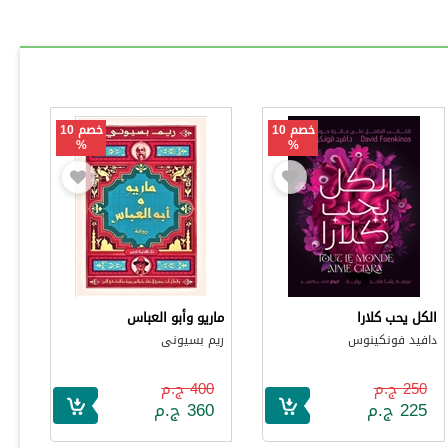
خصم 10
خصم 10
%
%
الكل يحب كلارا
ماريو وأبو العباس
دافيد فونكينوس
ريم بسيونى
250 ج.م
400 ج.م
225 ج.م
360 ج.م