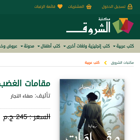
تسجيل الدخول
المشتريات
قائمة الرغبات
كتب عربية
كتب إنجليزية ولغات أخرى
كتب أطفال
مدونة
عروض وخص
مكتبات الشروق
كتب عربية
مقامات الغضب
تأليف:
صفاء النجار
السعر :
245 ج.م