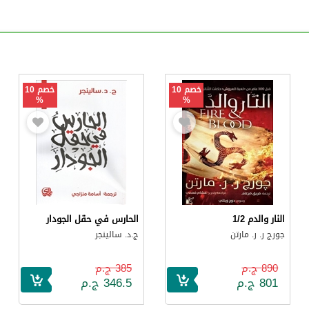
خصم 10
خصم 10
%
%
النار والدم 1/2
الحارس في حقل الجودار
جورج ر. ر. مارتن
ج.د. سالينجر
890 ج.م
385 ج.م
801 ج.م
346.5 ج.م