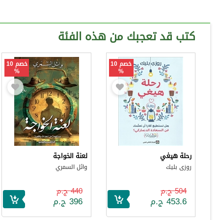
كتب قد تعجبك من هذه الفئة
خصم 10
خصم 10
%
%
رحلة هيغي
لعنة الخواجة
روزى بليك
وائل السمري
504 ج.م
440 ج.م
453.6 ج.م
396 ج.م