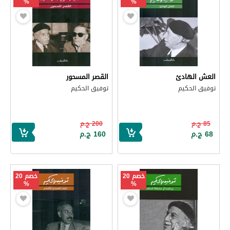
%
%
العش الهادئ
القصر المسحور
توفيق الحكيم
توفيق الحكيم
85 ج.م
200 ج.م
68 ج.م
160 ج.م
خصم 20
خصم 20
%
%