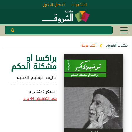
المشتريات
تسجيل الدخول
مكتبات الشروق
كتب عربية
براكسا أو
مشكلة الحكم
تأليف:
توفيق الحكيم
السعر :
55 ج.م
بعد التخفيض
44 ج.م