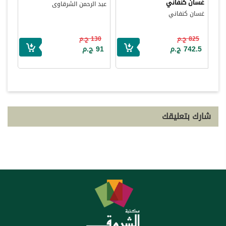
غسان كنفاني
عبد الرحمن الشرقاوى
غسان كنفاني
825 ج.م
130 ج.م
742.5 ج.م
91 ج.م
شارك بتعليقك