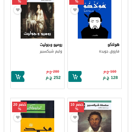
%
%
هولاكو
روميو وجوليت
فاروق جويدة
وليم شيكسبير
160 ج.م
280 ج.م
128 ج.م
252 ج.م
خصم 10
خصم 20
%
%