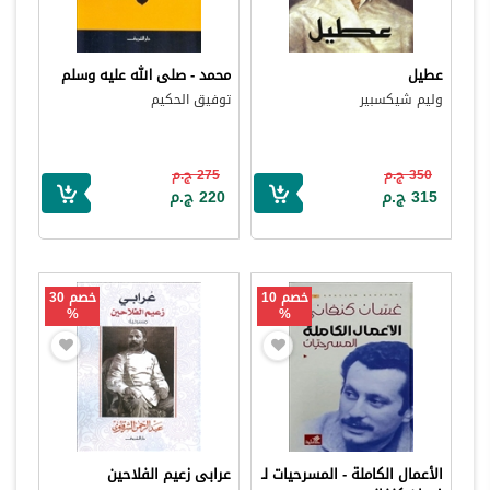
عطيل
محمد - صلى الله عليه وسلم
وليم شيكسبير
توفيق الحكيم
350 ج.م
275 ج.م
315 ج.م
220 ج.م
خصم 10
خصم 30
%
%
الأعمال الكاملة - المسرحيات لـ
عرابى زعيم الفلاحين