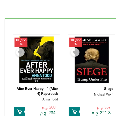
خصم 10
خصم 10
%
%
After Ever Happy : 4 (After
Siege
4) Paperback
Michael Wolff
Anna Todd
357 ج.م
260 ج.م
321.3 ج.م
234 ج.م