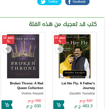
كتب قد تعجبك من هذه الفئة
خصم 10
خصم 10
%
%
Broken Throne: A Red
Let Her Fly: A Father's
Queen Collection
Journey
Victoria Aveyard
Ziauddin Yousafzai
537 ج.م
700 ج.م
483.3 ج.م
630 ج.م