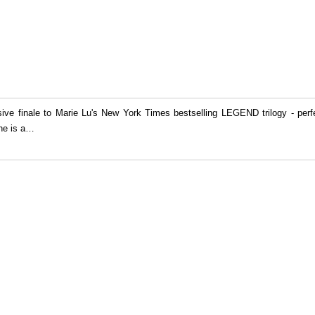
sive finale to Marie Lu's New York Times bestselling LEGEND trilogy -
e is a
…