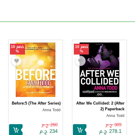
خصم 10
خصم 10
%
%
Before:5 (The After Series)
After We Collided: 2 (After
2) Paperback
Anna Todd
Anna Todd
309 ج.م
260 ج.م
278.1 ج.م
234 ج.م