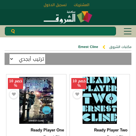
المشتريات
تسجيل الدخول
مكتبات الشروق
Ernest Cline
خصم 10
خصم 10
%
%
Ready Player One
Ready Player Two