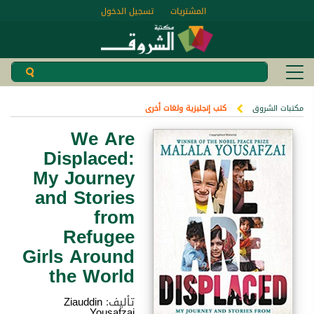
المشتريات
تسجيل الدخول
مكتبات الشروق
كتب إنجليزية ولغات أخرى
We Are
Displaced:
My Journey
and Stories
from
Refugee
Girls Around
the World
تأليف:
Ziauddin
Yousafzai