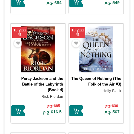
549 ج.م
684 ج.م
خصم 10
خصم 10
%
%
Percy Jackson and the
The Queen of Nothing (The
Battle of the Labyrinth
Folk of the Air #3)
(Book 4)
Holly Black
Rick Riordan
630 ج.م
685 ج.م
567 ج.م
616.5 ج.م