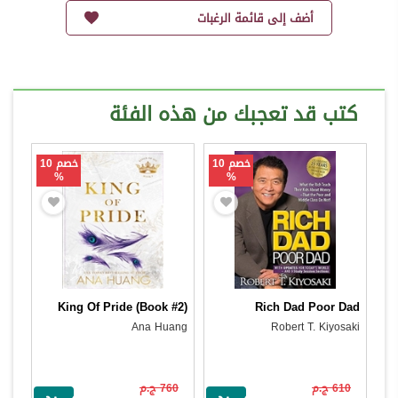
أضف إلى قائمة الرغبات
كتب قد تعجبك من هذه الفئة
خصم 10
خصم 10
%
%
King Of Pride (Book #2)
Rich Dad Poor Dad
Ana Huang
Robert T. Kiyosaki
610 ج.م
760 ج.م