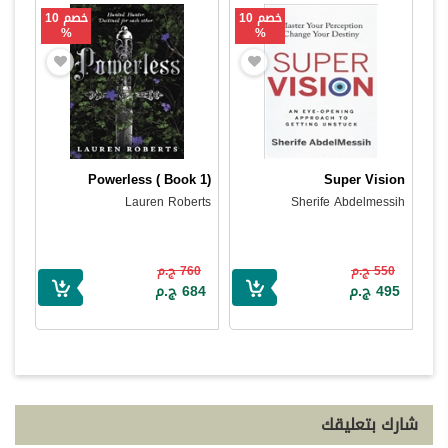
خصم 10
خصم 10
%
%
Powerless ( Book 1)
Super Vision
Lauren Roberts
Sherife Abdelmessih
550 ج.م
760 ج.م
495 ج.م
684 ج.م
شارك بتعليقك