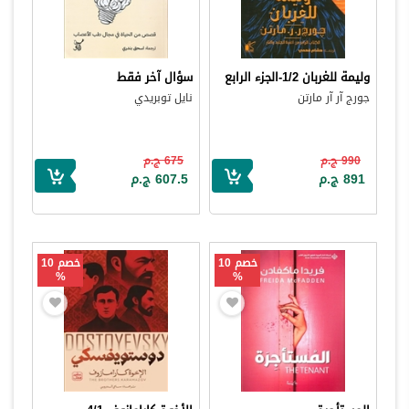
وليمة للغربان 1/2-الجزء الرابع
سؤال آخر فقط
جورج آر آر مارتن
نايل توبريدي
990 ج.م
675 ج.م
891 ج.م
607.5 ج.م
خصم 10
خصم 10
%
%