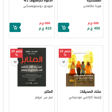
المستأجرة
الأخوة كارامازوف 4/1
فريدا ماكفادن
فيودور دوستويفسكى
500 ج.م
900 ج.م
450 ج.م
810 ج.م
خصم 10
خصم 20
%
%
عشاء الصديقات
المثابر
إزفيفا كازانتي مودينياني
تيم س. غروفر