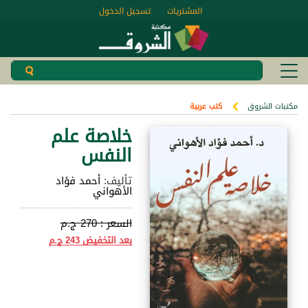
المشتريات
تسجيل الدخول
مكتبات الشروق
كتب عربية
خلاصة علم
النفس
تأليف:
أحمد فؤاد
الأهواني
السعر :
270 ج.م
بعد التخفيض
243 ج.م