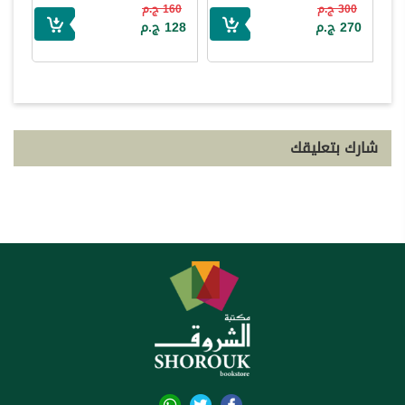
300 ج.م
160 ج.م
270 ج.م
128 ج.م
شارك بتعليقك