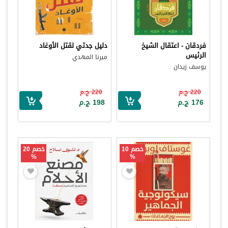
فردقان - اعتقال الشيخ
دليل جدتي لقتل الأوغاد
الرئيس
ميرنا المهدي
يوسف زيدان
220 ج.م
220 ج.م
176 ج.م
198 ج.م
خصم 10
خصم 20
%
%