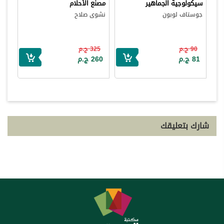
سيكولوجية الجماهير
مصنع الأحلام
جوستاف لوبون
نشوى صلاح
90 ج.م
325 ج.م
81 ج.م
260 ج.م
شارك بتعليقك