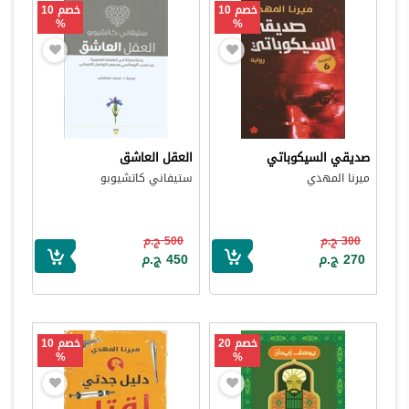
خصم 10
خصم 10
%
%
صديقي السيكوباتي
العقل العاشق
ميرنا المهدي
ستيفاني كاتشيوبو
300 ج.م
500 ج.م
270 ج.م
450 ج.م
خصم 20
خصم 10
%
%