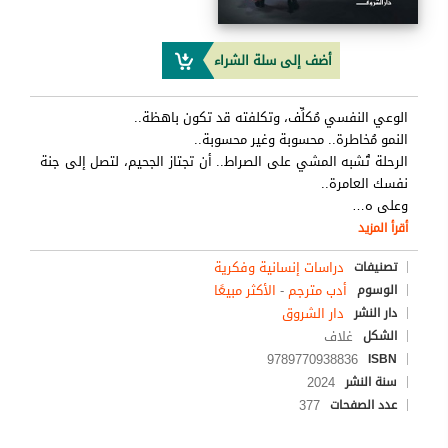
أضف إلى سلة الشراء
الوعي النفسي مُكلِّف، وتكلفته قد تكون باهظة..
النمو مُخاطرة.. محسوبة وغير محسوبة..
الرحلة تُشبه المشي على الصراط.. أن تجتاز الجحيم، لتصل إلى جنة
نفسك العامرة..
وعلى ه
…
أقرأ المزيد
دراسات إنسانية وفكرية
تصنيفات
أدب مترجم
-
الأكثر مبيعًا
الوسوم
دار الشروق
دار النشر
غلاف
الشكل
9789770938836
ISBN
2024
سنة النشر
377
عدد الصفحات