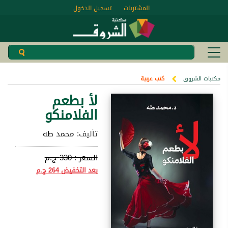
المشتريات
تسجيل الدخول
مكتبات الشروق
كتب عربية
لأ بطعم
الفلامنكو
تأليف:
محمد طه
السعر :
330 ج.م
بعد التخفيض
264 ج.م