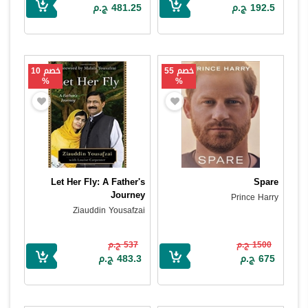
192.5 ج.م
481.25 ج.م
خصم 55
خصم 10
%
%
Let Her Fly: A Father's
Spare
Journey
Prince Harry
Ziauddin Yousafzai
1500 ج.م
537 ج.م
675 ج.م
483.3 ج.م