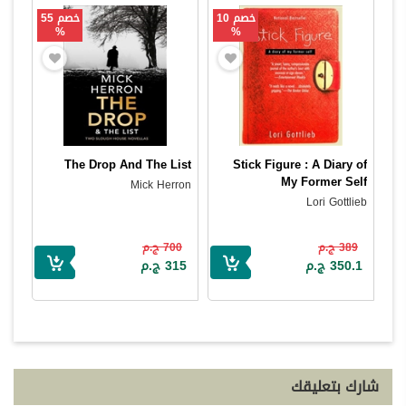
خصم 10
خصم 55
%
%
The Drop And The List
Stick Figure : A Diary of
My Former Self
Mick Herron
Lori Gottlieb
389 ج.م
700 ج.م
350.1 ج.م
315 ج.م
شارك بتعليقك