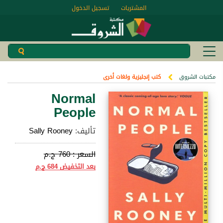
المشتريات
تسجيل الدخول
مكتبات الشروق
كتب إنجليزية ولغات أخرى
Normal
People
تأليف:
Sally Rooney
السعر :
760 ج.م
بعد التخفيض
684 ج.م