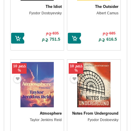
The Idiot
The Outsider
Fyodor Dostoyevsky
Albert Camus
685 ج.م
835 ج.م
616.5 ج.م
751.5 ج.م
خصم 10
خصم 10
%
%
Atmosphere
Notes From Underground
Taylor Jenkins Reid
Fyodor Dostoevsky