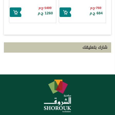
760 ج.م
1400 ج.م
684 ج.م
1260 ج.م
شارك بتعليقك