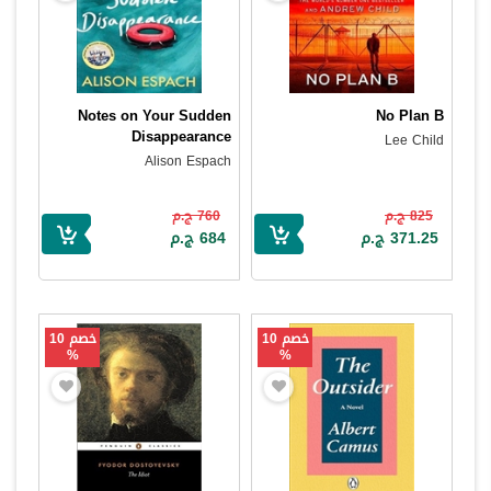
Notes on Your Sudden
No Plan B
Disappearance
Lee Child
Alison Espach
825 ج.م
760 ج.م
371.25 ج.م
684 ج.م
خصم 10
خصم 10
%
%