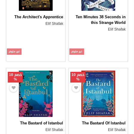
The Architect's Apprentice
Ten Minutes 38 Seconds in
this Strange World
Elif Shafak
Elif Shafak
غير متوفر
غير متوفر
خصم 10
خصم 10
%
%
The Bastard of Istanbul
The Bastard Of Istanbul
Elif Shafak
Elif Shafak