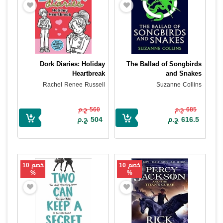
Dork Diaries: Holiday
The Ballad of Songbirds
Heartbreak
and Snakes
Rachel Renee Russell
Suzanne Collins
685 ج.م
560 ج.م
616.5 ج.م
504 ج.م
خصم 10
خصم 10
%
%