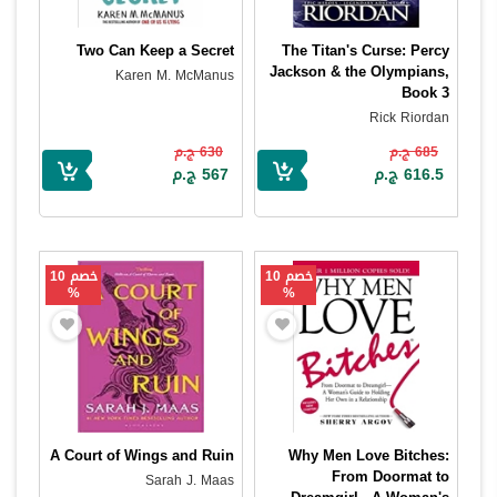
Two Can Keep a Secret
The Titan's Curse: Percy
Jackson & the Olympians,
Karen M. McManus
Book 3
Rick Riordan
685 ج.م
630 ج.م
616.5 ج.م
567 ج.م
خصم 10
خصم 10
%
%
A Court of Wings and Ruin
Why Men Love Bitches:
From Doormat to
Sarah J. Maas