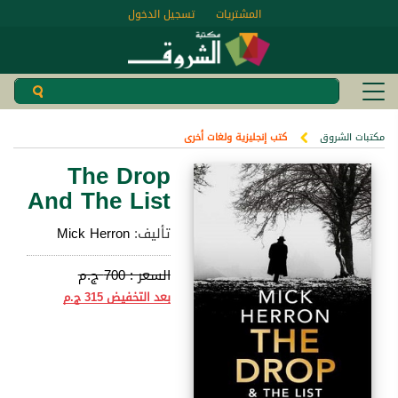
المشتريات
تسجيل الدخول
مكتبات الشروق
كتب إنجليزية ولغات أخرى
The Drop
And The List
تأليف:
Mick Herron
السعر :
700 ج.م
بعد التخفيض
315 ج.م