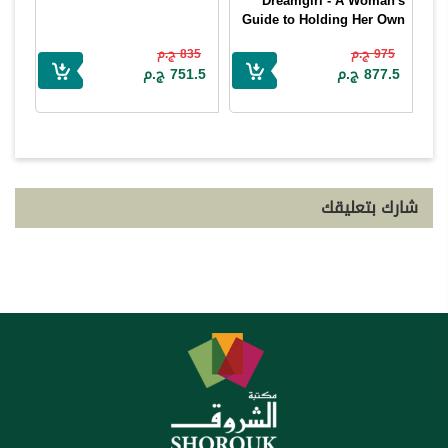
Dreamgirl - A Woman's
Guide to Holding Her Own
in a Relationship
975 ج.م
835 ج.م
Sherry Argov
877.5 ج.م
751.5 ج.م
شارك بتعليقك