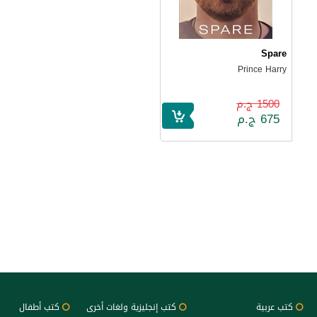
Spare
Prince Harry
1500 ج.م
675 ج.م
كتب عربية
كتب إنجليزية ولغات أخرى
كتب أطفال