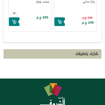
رشا عدلي
جينيت وولز
695 ج.م
300 ج.م
240 ج.م
شارك بتعليقك