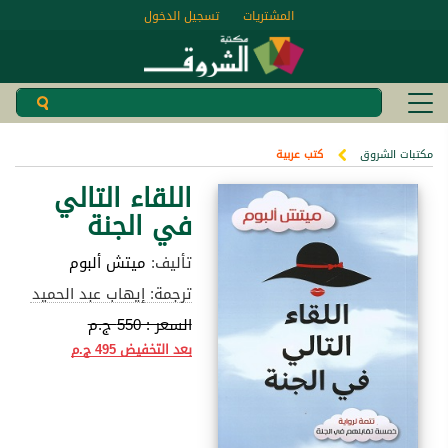
المشتريات
تسجيل الدخول
مكتبات الشروق
كتب عربية
اللقاء التالي
في الجنة
تأليف:
ميتش ألبوم
ترجمة: إيهاب عبد الحميد
السعر :
550 ج.م
بعد التخفيض
495 ج.م