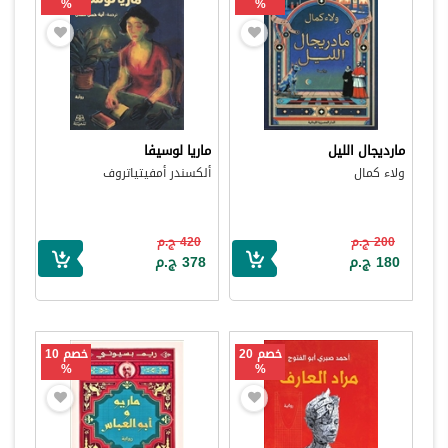
%
%
مارديجال الليل
ماريا لوسيفا
ولاء كمال
ألكسندر أمفيتياتروف
200 ج.م
420 ج.م
180 ج.م
378 ج.م
خصم 20
خصم 10
%
%