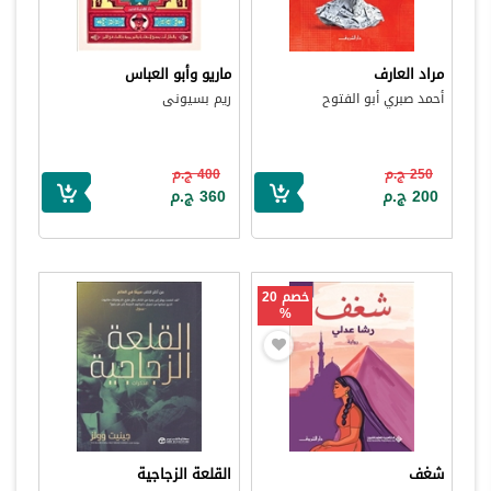
مراد العارف
ماريو وأبو العباس
أحمد صبري أبو الفتوح
ريم بسيونى
250 ج.م
400 ج.م
200 ج.م
360 ج.م
خصم 20
%
شغف
القلعة الزجاجية