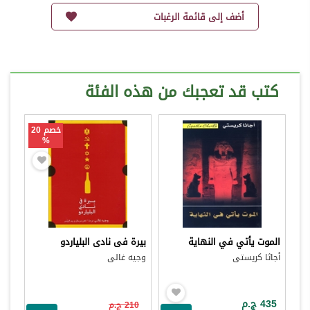
أضف إلى قائمة الرغبات
كتب قد تعجبك من هذه الفئة
خصم 20
%
الموت يأتي في النهاية
بيرة فى نادى البلياردو
أجاثا كريستى
وجيه غالى
435 ج.م
210 ج.م