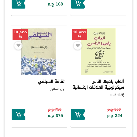
168 ج.م
خصم 10
خصم 10
%
%
ألعاب يلعبها الناس -
ثقافة السيلفي
سيكولوجية العلاقات الإنسانية
ول ستور
إريك بيرن
360 ج.م
750 ج.م
324 ج.م
675 ج.م