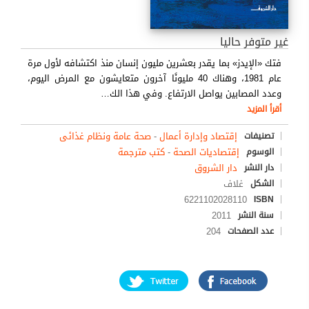
غير متوفر حاليا
فتك «الإيدز» بما يقدر بعشرين مليون إنسان منذ اكتشافه لأول مرة
عام 1981، وهناك 40 مليونًا آخرون متعايشون مع المرض اليوم،
وعدد المصابين يواصل الارتفاع. وفي هذا الك
…
أقرأ المزيد
إقتصاد وإدارة أعمال
-
صحة عامة ونظام غذائى
تصنيفات
إقتصاديات الصحة
-
كتب مترجمة
الوسوم
دار الشروق
دار النشر
غلاف
الشكل
6221102028110
ISBN
2011
سنة النشر
204
عدد الصفحات