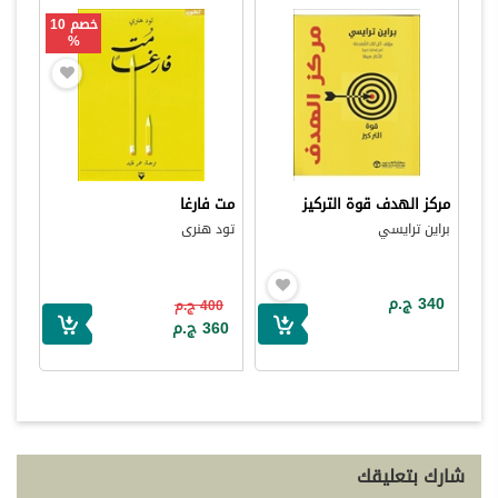
خصم 10
%
مركز الهدف قوة التركيز
مت فارغا
براين ترايسي
تود هنرى
340 ج.م
400 ج.م
360 ج.م
شارك بتعليقك