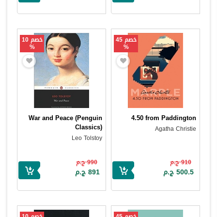
خصم 45
خصم 10
%
%
War and Peace (Penguin
4.50 from Paddington
Classics)
Agatha Christie
Leo Tolstoy
910 ج.م
990 ج.م
500.5 ج.م
891 ج.م
خصم 45
خصم 10