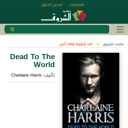
المشتريات
تسجيل الدخول
مكتبات الشروق
كتب إنجليزية ولغات أخرى
Dead To The
World
تأليف:
Charlaine Harris