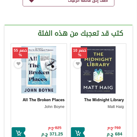
أضف إلى قائمة الرغبات
كتب قد تعجبك من هذه الفئة
خصم 10
خصم 55
%
%
All The Broken Places
The Midnight Library
John Boyne
Matt Haig
760 ج.م
825 ج.م
684 ج.م
371.25 ج.م