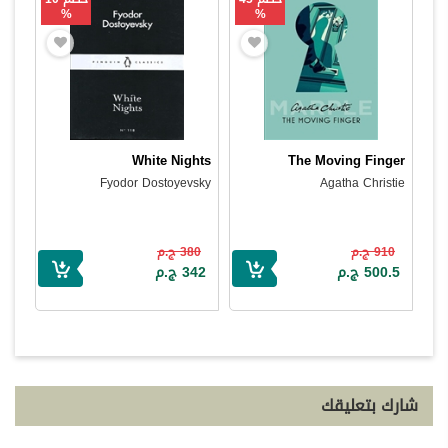
%
%
White Nights
The Moving Finger
Fyodor Dostoyevsky
Agatha Christie
910 ج.م
380 ج.م
500.5 ج.م
342 ج.م
شارك بتعليقك