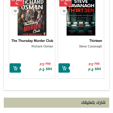
خصم 10
خصم 10
%
%
The Thursday Murder Club
Thirteen
Richard Osman
Steve Cavanagh
760 ج.م
760 ج.م
684 ج.م
684 ج.م
شارك بتعليقك