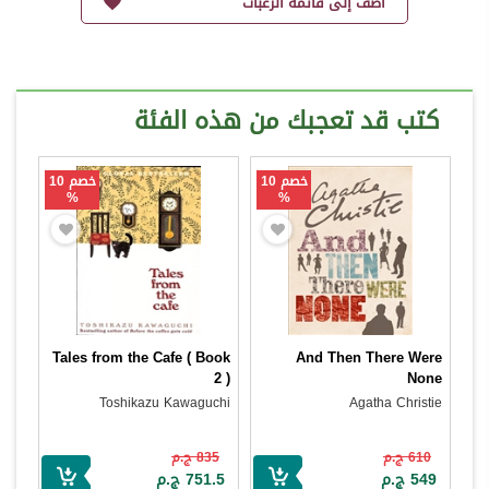
أضف إلى قائمة الرغبات
كتب قد تعجبك من هذه الفئة
خصم 10
خصم 10
%
%
Tales from the Cafe ( Book
And Then There Were
2 )
None
Toshikazu Kawaguchi
Agatha Christie
610 ج.م
835 ج.م
549 ج.م
751.5 ج.م