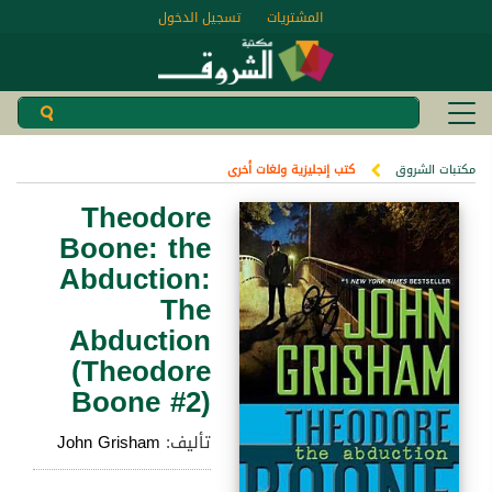
المشتريات
تسجيل الدخول
مكتبات الشروق
كتب إنجليزية ولغات أخرى
Theodore
Boone: the
Abduction:
The
Abduction
(Theodore
Boone #2)
تأليف:
John Grisham