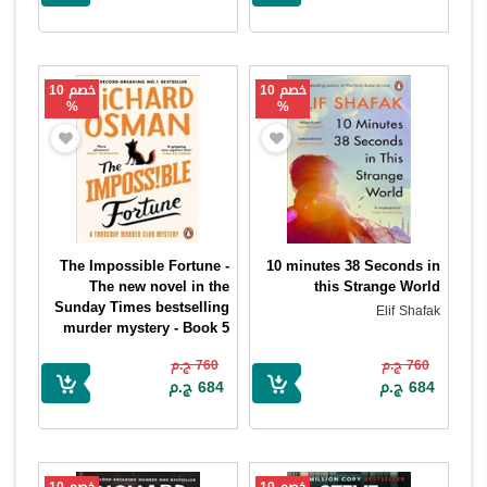
خصم 10
خصم 10
%
%
The Impossible Fortune -
10 minutes 38 Seconds in
The new novel in the
this Strange World
Sunday Times bestselling
Elif Shafak
murder mystery - Book 5
Richard Osman
760 ج.م
760 ج.م
684 ج.م
684 ج.م