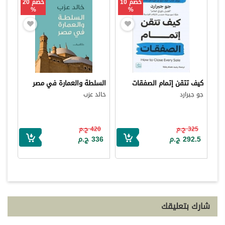
خصم 10
خصم 20
%
%
كيف تتقن إتمام الصفقات
السلطة والعمارة في مصر
جو جيرارد
خالد عزب
325 ج.م
420 ج.م
292.5 ج.م
336 ج.م
شارك بتعليقك