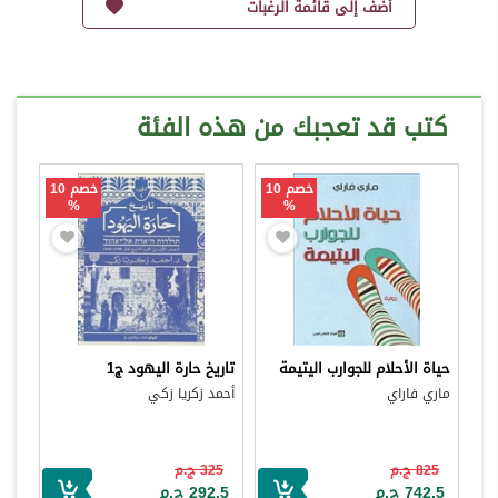
أضف إلى قائمة الرغبات
كتب قد تعجبك من هذه الفئة
خصم 10
خصم 10
%
%
حياة الأحلام للجوارب اليتيمة
تاريخ حارة اليهود ج1
ماري فاراي
أحمد زكريا زكي
825 ج.م
325 ج.م
742.5 ج.م
292.5 ج.م