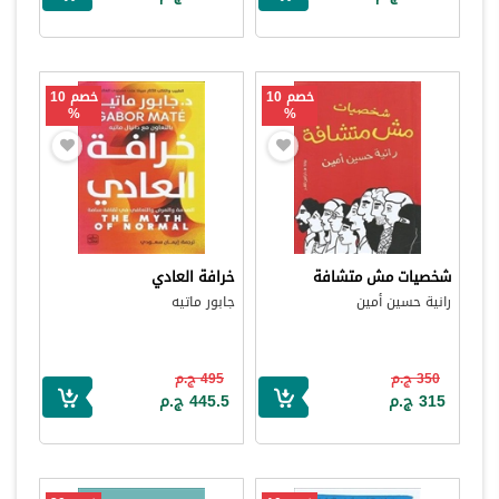
خصم 10
خصم 10
%
%
شخصيات مش متشافة
خرافة العادي
رانية حسين أمين
جابور ماتيه
350 ج.م
495 ج.م
315 ج.م
445.5 ج.م