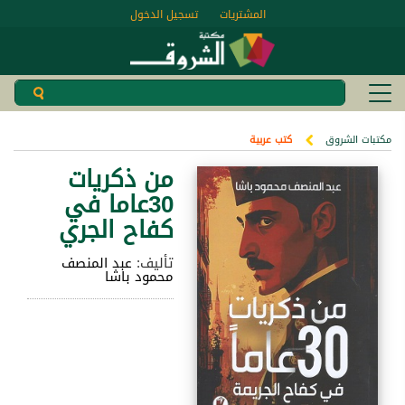
المشتريات
تسجيل الدخول
مكتبات الشروق
كتب عربية
من ذكريات
30عاما في
كفاح الجري
تأليف:
عبد المنصف
محمود باشا