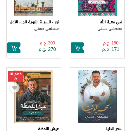
في معية الله
نور - السيرة النبوية الجزء الأول
مصطفى حسنى
مصطفى حسنى
190 ج.م
300 ج.م
171 ج.م
270 ج.م
خصم 10
%
سحر الدنيا
عيش اللحظة