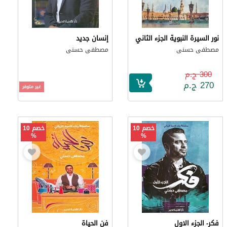
نور السيرة النبوية الجزء الثاني
إنسان جديد
مصطفى حسنى
مصطفى حسنى
300 ج.م
270 ج.م
غير متوفر
خصم 10
خصم 10
%
%
فكر- الجزء الاول
فن الحياة