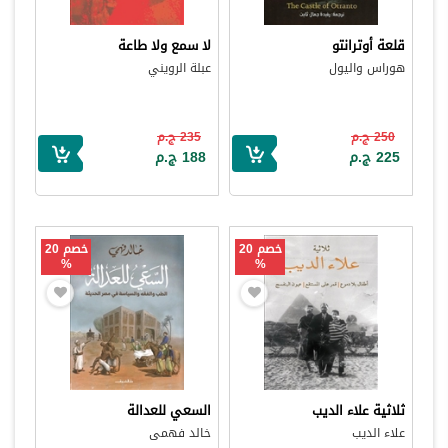
قلعة أوترانتو
لا سمع ولا طاعة
هوراس واليول
عبلة الرويني
250 ج.م
235 ج.م
225 ج.م
188 ج.م
خصم 20
خصم 20
%
%
ثلاثية علاء الديب
السعي للعدالة
علاء الديب
خالد فهمى