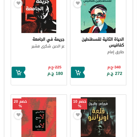
الحياة الثانية لقسطنطين
جريمة في الجامعة
كفافيس
عز الدين شكرى فشير
طارق إمام
340 ج.م
225 ج.م
272 ج.م
180 ج.م
خصم 10
خصم 20
%
%