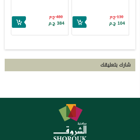
130 ج.م
480 ج.م
104 ج.م
384 ج.م
شارك بتعليقك