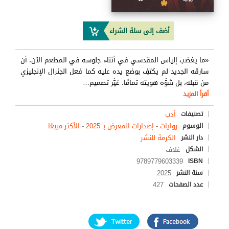
أضف إلى سلة الشراء
«ما يغضب إلياس المقدسي في أثناء جلوسه في المطعم الآن، أن
سارقه الجديد لم يكتفِ بوضع يده عليه كما فعل الجنرال الإنجليزي
من قبله، بل شوَّه هويته تمامًا. غيَّر تصميم
…
أقرأ المزيد
أدب
تصنيفات
روايات
-
إصدارات المعرض بـ 2025
-
الأكثر مبيعًا
الوسوم
الكرمة للنشر
دار النشر
غلاف
الشكل
9789779603339
ISBN
2025
سنة النشر
427
عدد الصفحات