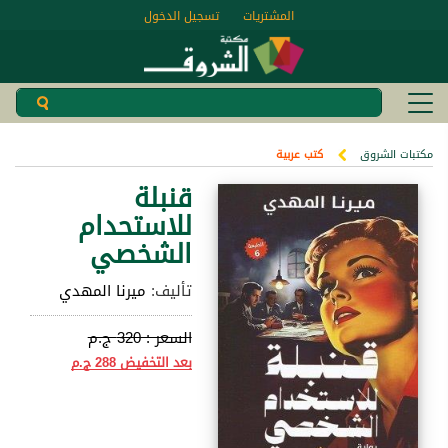
المشتريات
تسجيل الدخول
مكتبات الشروق
كتب عربية
قنبلة
للاستحدام
الشخصي
تأليف:
ميرنا المهدي
السعر :
320 ج.م
بعد التخفيض
288 ج.م