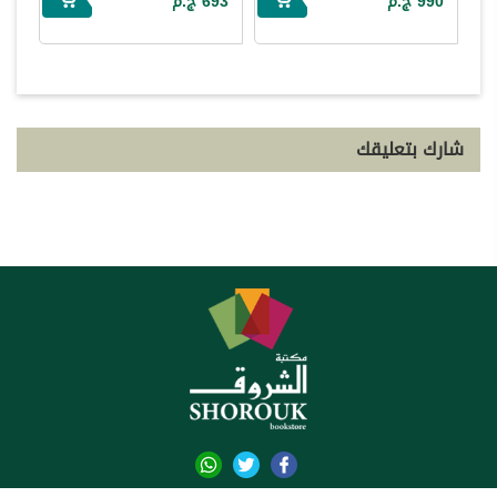
990 ج.م
693 ج.م
شارك بتعليقك