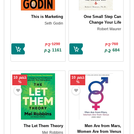
This is Marketing
One Small Step Can
Change Your Life
Seth Godin
Robert Maurer
760 ج.م
1290 ج.م
684 ج.م
1161 ج.م
خصم 10
خصم 10
%
%
The Let Them Theory
Men Are from Mars,
Women Are from Venus
Mel Robbins