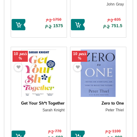
John Gray
835 ج.م
1750 ج.م
751.5 ج.م
1575 ج.م
خصم 10
خصم 10
%
%
Get Your Sh*t Together
Zero to One
Sarah Knight
Peter Thiel
1100 ج.م
770 ج.م