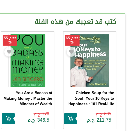
كتب قد تعجبك من هذه الفئة
خصم 65
خصم 55
%
%
You Are a Badass at
Chicken Soup for the
Making Money : Master the
Soul: Your 10 Keys to
Mindset of Wealth
Happiness : 101 Real-Life
Stories that Will Show You
Jen Sincero
605 ج.م
770 ج.م
How to Improve Your Life
211.75 ج.م
346.5 ج.م
Amy Newmark