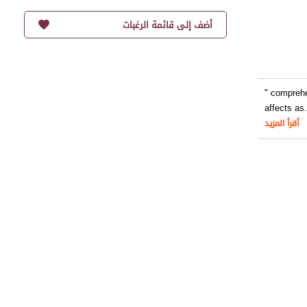
أضف إلى قائمة الرغبات
" comprehe
affects as
أقرأ المزيد