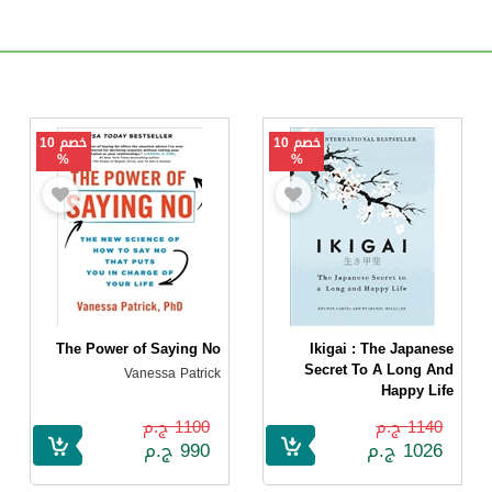
خصم 10
خصم 10
%
%
The Power of Saying No
Ikigai : The Japanese
Secret To A Long And
Vanessa Patrick
Happy Life
Hector Garcia
1140 ج.م
1100 ج.م
1026 ج.م
990 ج.م