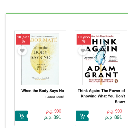
خصم 10
خصم 10
%
%
When the Body Says No
Think Again: The Power of
Knowing What You Don't
Gabor Maté
Know
Adam Grant
990 ج.م
990 ج.م
891 ج.م
891 ج.م