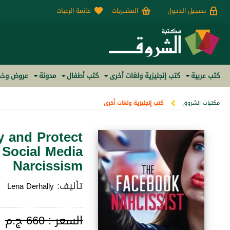
تسجيل الدخول
المشتريات
قائمة الرغبات
كتب عربية
كتب إنجليزية ولغات أخرى
كتب أطفال
مدونة
عروض وخص
مكتبات الشروق
كتب إنجليزية ولغات أخرى
y and Protect
 Social Media
Narcissism
تأليف:
Lena Derhally
السعر :
660 ج.م