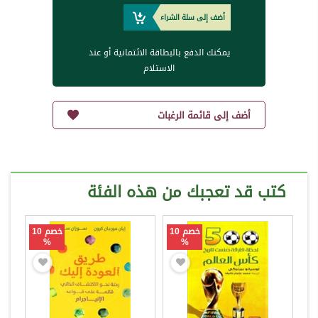
أضف إلى سلة الشراء
يمكنك الدفع بالبطاقة الائتمانية أو عند
الاستلام
أضف إلى قائمة الرغبات
كتب قد تعجبك من هذه الفئة
خصم 10
خصم 10
%
%