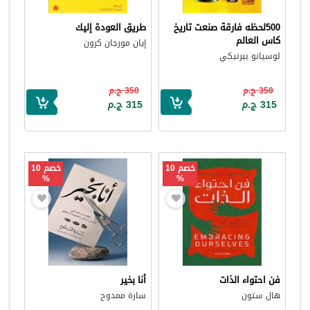
500لحظه فارقة صنعت تاريخ
طريق العودة إليك
كاس العالم
إيان مورجان كرون
لوسيانو بيرنيكي
350 ج.م
350 ج.م
315 ج.م
315 ج.م
خصم 10
خصم 10
%
%
فن احتواء الذات
أنا بخير
هال ستون
سارة ممدوح