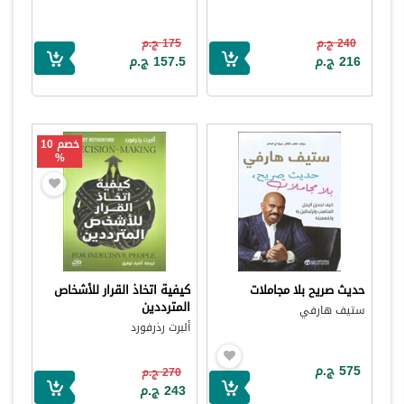
240 ج.م
175 ج.م
216 ج.م
157.5 ج.م
خصم 10
%
حديث صريح بلا مجاملات
كيفية اتخاذ القرار للأشخاص
المترددين
ستيف هارفي
ألبرت رذرفورد
575 ج.م
270 ج.م
243 ج.م