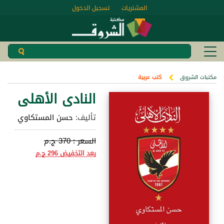
المشتريات
تسجيل الدخول
مكتبات الشروق
كتب عربية
النادى الأهلى
تأليف:
حسن المستكاوي
السعر :
370 ج.م
بعد التخفيض
296 ج.م