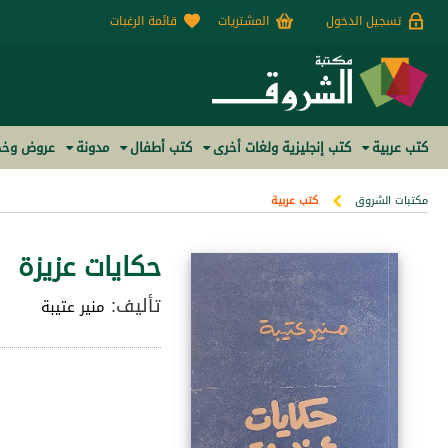
تسجيل الدخول
المشتريات
قائمة الرغبات
كتب عربية
كتب إنجليزية ولغات أخرى
كتب أطفال
مدونة
عروض وخص
مكتبات الشروق
كتب عربية
حكايات عزيزة
تأليف:
منير عتيبة