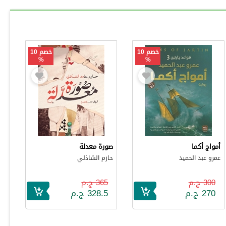
خصم 10
خصم 10
%
%
أمواج أكما
صورة معدلة
عمرو عبد الحميد
حازم الشاذلي
300 ج.م
365 ج.م
270 ج.م
328.5 ج.م