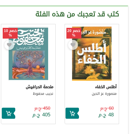
كتب قد تعجبك من هذه الفئة
خصم 20
خصم 10
%
%
أطلس الخفاء
ملحمة الحرافيش
منصورة عز الدين
نجيب محفوظ
60 ج.م
450 ج.م
48 ج.م
405 ج.م