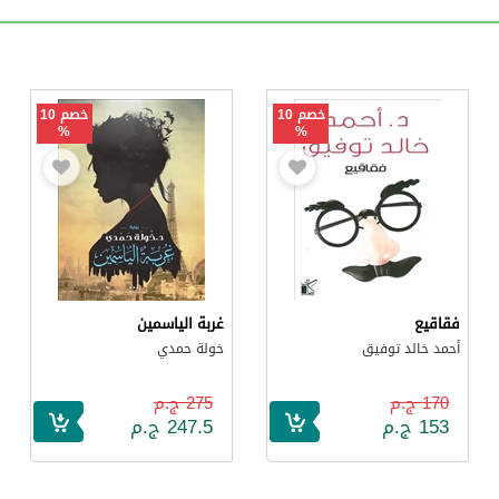
خصم 10
خصم 10
%
%
فقاقيع
غربة الياسمين
أحمد خالد توفيق
خولة حمدي
170 ج.م
275 ج.م
153 ج.م
247.5 ج.م