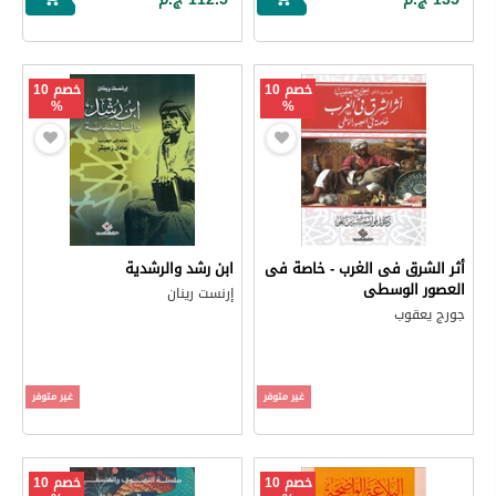
خصم 10
خصم 10
%
%
أثر الشرق فى الغرب - خاصة فى
ابن رشد والرشدية
العصور الوسطى
إرنست رينان
جورج يعقوب
غير متوفر
غير متوفر
خصم 10
خصم 10