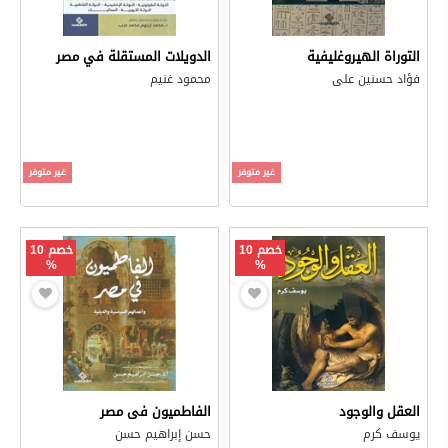
التوراة الهيروغليفية
الدويلات المستقلة في مصر
فؤاد حسنين على
محمود غنيم
غير متوفر
غير متوفر
خصم 10
خصم 10
%
%
العقل والوجود
الفاطميون فى مصر
يوسف كرم
حسن إبراهيم حسن