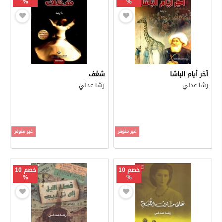
%
%
آخر أيام الباشا
شغف
رشا عدلي
رشا عدلي
غير متوفر
غير متوفر
خصم 10
خصم 10
%
%