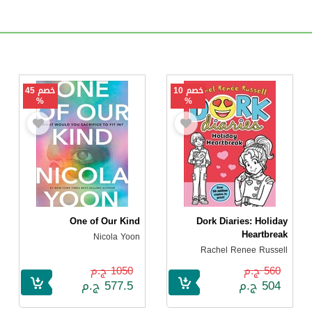
خصم 10
خصم 45
%
%
One of Our Kind
Dork Diaries: Holiday
Heartbreak
Nicola Yoon
Rachel Renee Russell
560 ج.م
1050 ج.م
504 ج.م
577.5 ج.م