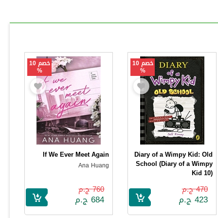
خصم 10
خصم 10
%
%
If We Ever Meet Again
Diary of a Wimpy Kid: Old
School (Diary of a Wimpy
Ana Huang
Kid 10)
Jeff Kinney
470 ج.م
760 ج.م
423 ج.م
684 ج.م