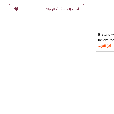
أضف إلى قائمة الرغبات
It starts 
believe th
أقرأ المزيد