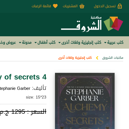
تسجيل الدخول
المشتريات
قائمة الرغبات
كتب عربية
كتب إنجليزية ولغات أخرى
كتب أطفال
مدونة
عروض وخص
مكتبات الشروق
كتب إنجليزية ولغات أخرى
 of secrets 4
تأليف:
tephanie Garber
size: 15*23
السعر :
1295 ج.م