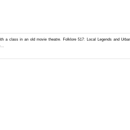
with a class in an old movie theatre. Folklore 517: Local Legends and Ur
e
…