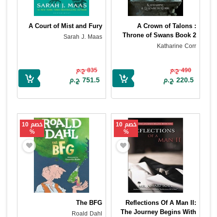
A Court of Mist and Fury
A Crown of Talons :
Throne of Swans Book 2
Sarah J. Maas
Katharine Corr
490 ج.م
835 ج.م
220.5 ج.م
751.5 ج.م
خصم 10
خصم 10
%
%
The BFG
Reflections Of A Man II:
The Journey Begins With
Roald Dahl