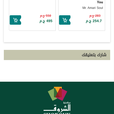
You
Mr. Amari Soul
283 ج.م
550 ج.م
254.7 ج.م
495 ج.م
شارك بتعليقك