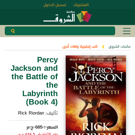
المشتريات
تسجيل الدخول
مكتبات الشروق
كتب إنجليزية ولغات أخرى
Percy
Jackson and
the Battle of
the
Labyrinth
(Book 4)
تأليف:
Rick Riordan
السعر :
685 ج.م
بعد التخفيض
616.5 ج.م