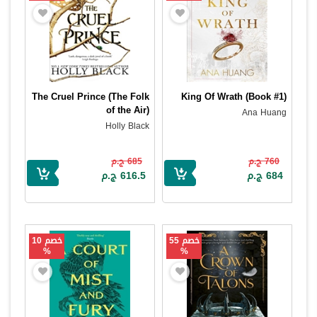
The Cruel Prince (The Folk
King Of Wrath (Book #1)
of the Air)
Ana Huang
Holly Black
760 ج.م
685 ج.م
684 ج.م
616.5 ج.م
خصم 55
خصم 10
%
%