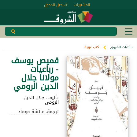
المشتريات
تسجيل الدخول
مكتبات الشروق
كتب عربية
قميص يوسف
- رباعيات
مولانا جلال
الدين الرومي
تأليف:
جلال الدين
الرومى
ترجمة: عائشة موماد