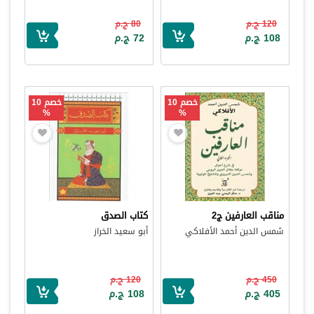
120 ج.م
80 ج.م
108 ج.م
72 ج.م
خصم 10
خصم 10
%
%
مناقب العارفين ج2
كتاب الصدق
شمس الدين أحمد الأفلاكي
أبو سعيد الخراز
450 ج.م
120 ج.م
405 ج.م
108 ج.م