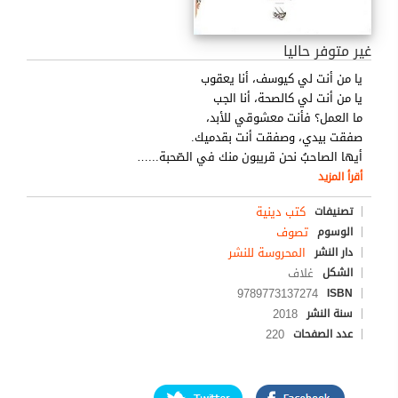
غير متوفر حاليا
يا من أنت لي كيوسف، أنا يعقوب
يا من أنت لي كالصحة، أنا الجب
ما العمل؟ فأنت معشوقي للأبد،
صفقت بيدي، وصفقت أنت بقدميك.
أيها الصاحبُ نحن قريبون منك في الصّحبة...
…
أقرأ المزيد
كتب دينية
تصنيفات
تصوف
الوسوم
المحروسة للنشر
دار النشر
غلاف
الشكل
9789773137274
ISBN
2018
سنة النشر
220
عدد الصفحات