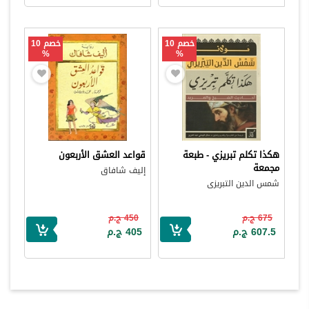
خصم 10
خصم 10
%
%
هكذا تكلم تبريزي - طبعة
قواعد العشق الأربعون
مجمعة
إليف شافاق
شمس الدين التبريزى
675 ج.م
450 ج.م
607.5 ج.م
405 ج.م