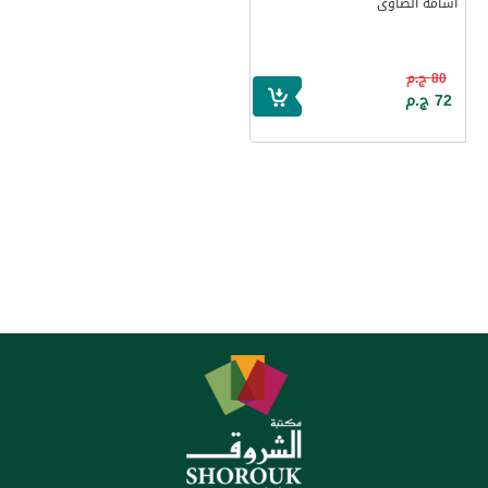
أسامة الصاوى
80 ج.م
72 ج.م