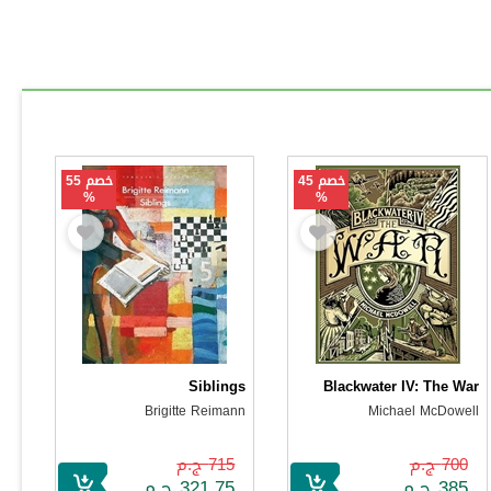
خصم 45
خصم 55
%
%
Siblings
Blackwater IV: The War
Brigitte Reimann
Michael McDowell
700 ج.م
715 ج.م
385 ج.م
321.75 ج.م