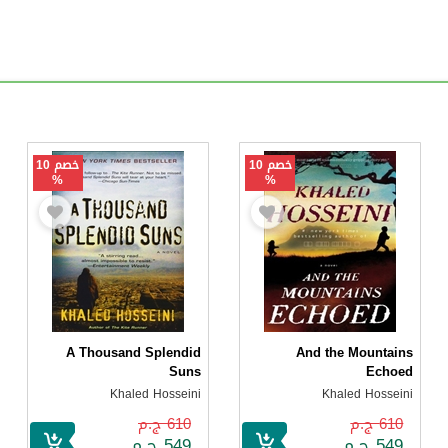
خصم 10
خصم 10
%
%
A Thousand Splendid
And the Mountains
Suns
Echoed
Khaled Hosseini
Khaled Hosseini
610 ج.م
610 ج.م
549 ج.م
549 ج.م