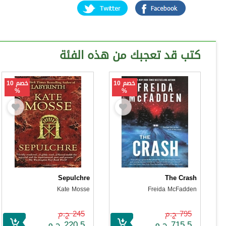
كتب قد تعجبك من هذه الفئة
خصم 10
خصم 10
%
%
Sepulchre
The Crash
Kate Mosse
Freida McFadden
795 ج.م
245 ج.م
715.5 ج.م
220.5 ج.م