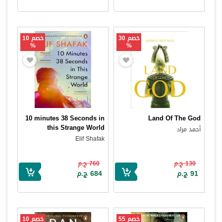
خصم 30
خصم 10
%
%
10 minutes 38 Seconds in
Land Of The God
this Strange World
أحمد مراد
Elif Shafak
130 ج.م
760 ج.م
91 ج.م
684 ج.م
خصم 55
خصم 10