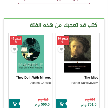
كتب قد تعجبك من هذه الفئة
خصم 10
خصم 45
%
%
They Do It With Mirrors
The Idiot
Agatha Christie
Fyodor Dostoyevsky
835 ج.م
910 ج.م
751.5 ج.م
500.5 ج.م