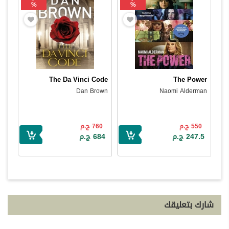
%
%
The Da Vinci Code
The Power
Dan Brown
Naomi Alderman
550 ج.م
760 ج.م
247.5 ج.م
684 ج.م
شارك بتعليقك