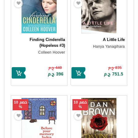
Finding Cinderella
A Little Life
(Hopeless #3)
Hanya Yanagihara
Colleen Hoover
835 ج.م
440 ج.م
751.5 ج.م
396 ج.م
خصم 10
خصم 10
%
%