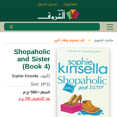
المشتريات
تسجيل الدخول
مكتبات الشروق
كتب إنجليزية ولغات أخرى
Shopaholic
and Sister
(Book 4)
تأليف:
Sophie Kinsella
Size: 18*11
السعر :
560 ج.م
بعد التخفيض
308 ج.م