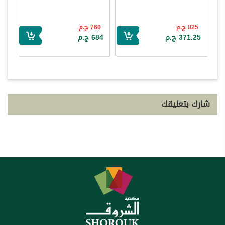
825 ج.م
760 ج.م
371.25 ج.م
684 ج.م
شارك بتعليقك