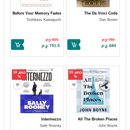
Before Your Memory Fades
The Da Vinci Code
Toshikazu Kawaguchi
Dan Brown
760 ج.م
835 ج.م
684 ج.م
751.5 ج.م
خصم 55
خصم 10
%
%
Intermezzo
All The Broken Places
Sally Rooney
John Boyne