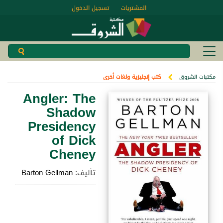
المشتريات
تسجيل الدخول
مكتبات الشروق
كتب إنجليزية ولغات أخرى
Angler: The
Shadow
Presidency
of Dick
Cheney
تأليف:
Barton Gellman