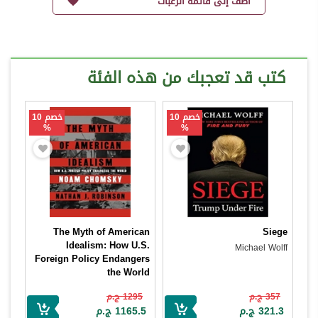
أضف إلى قائمة الرغبات
كتب قد تعجبك من هذه الفئة
خصم 10
خصم 10
%
%
The Myth of American
Siege
Idealism: How U.S.
Michael Wolff
Foreign Policy Endangers
the World
Noam Chomsky
357 ج.م
1295 ج.م
321.3 ج.م
1165.5 ج.م