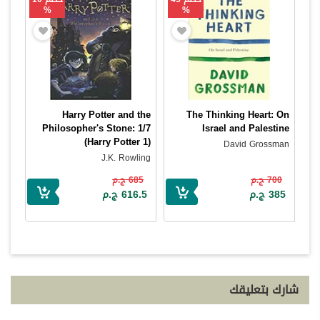
%
%
Harry Potter and the
The Thinking Heart: On
Philosopher's Stone: 1/7
Israel and Palestine
(Harry Potter 1)
David Grossman
J.K. Rowling
700 ج.م
685 ج.م
385 ج.م
616.5 ج.م
شارك بتعليقك