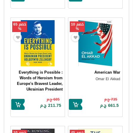
خصم 10
خصم 65
%
%
Everything is Possible :
American War
Words of Heroism from
Omar El Akkad
Europe's Bravest Leader,
Ukrainian President
Volodymyr Zelensky
735 ج.م
605 ج.م
Mary Wood
661.5 ج.م
211.75 ج.م
خصم 45
خصم 10