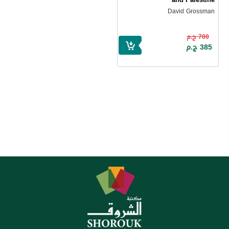
David Grossman
700 ج.م
385 ج.م