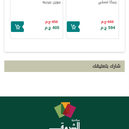
ربيكا تنسلي
بيورن بيرجيه
660 ج.م
450 ج.م
594 ج.م
405 ج.م
شارك بتعليقك