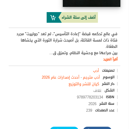
أضف إلى سلة الشراء
في عالمٍ تحكمه قبضة "إعادة التأسيس"، لم تعد ‎"جولييت" مجرد
فتاة ذات لمسة القاتلة، بل أصبحت شرارة الثورة التي يخشاها
الطغاة. ‎
بين صراعها مع وحشية النظام، وتمزق ق
…
أقرأ المزيد
أدب
تصنيفات
أدب مترجم
-
أحدث إصدارات عام 2026
الوسوم
كيان للنشر والتوزيع
دار النشر
غلاف
الشكل
9789778203134
ISBN
2026
سنة النشر
239
عدد الصفحات