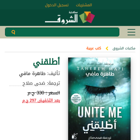
المشتريات
تسجيل الدخول
مكتبات الشروق
كتب عربية
أطلقني
تأليف:
طاهرة مافي
ترجمة: ضحى صلاح
السعر :
330 ج.م
بعد التخفيض
297 ج.م