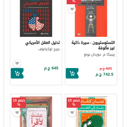
%
التستوستيرون - سيرة ذاتية
تدليل العقل الأمريكي
غير مألوفة
جريج لوكيانوف
ريبيكا م. جوردان يونغ
645 ج.م
825 ج.م
742.5 ج.م
خصم 10
خصم 10
%
%