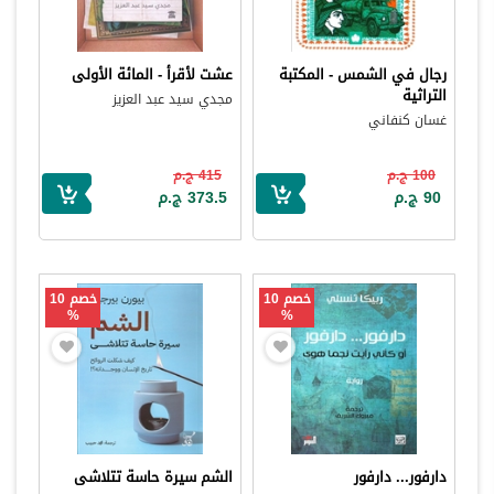
رجال في الشمس - المكتبة
عشت لأقرأ - المائة الأولى
التراثية
مجدي سيد عبد العزيز
غسان كنفاني
100 ج.م
415 ج.م
90 ج.م
373.5 ج.م
خصم 10
خصم 10
%
%
دارفور... دارفور
الشم سيرة حاسة تتلاشى