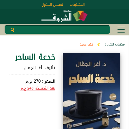
المشتريات
تسجيل الدخول
مكتبات الشروق
كتب عربية
خدعة الساحر
تأليف:
أغر الجمال
السعر :
270 ج.م
بعد التخفيض
243 ج.م