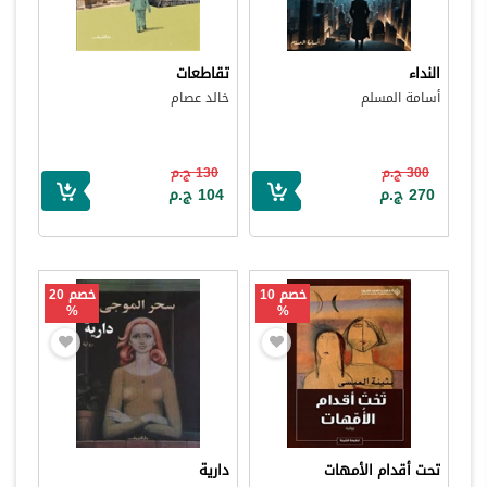
النداء
تقاطعات
أسامة المسلم
خالد عصام
300 ج.م
130 ج.م
270 ج.م
104 ج.م
خصم 10
خصم 20
%
%
تحت أقدام الأمهات
دارية