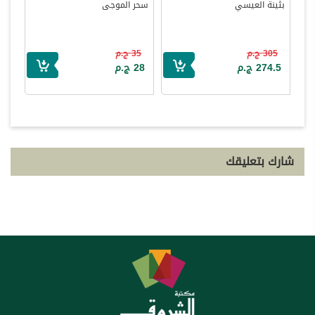
بثينة العيسي
سحر الموجى
305 ج.م
35 ج.م
274.5 ج.م
28 ج.م
شارك بتعليقك