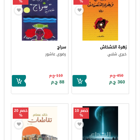
%
%
زهرة الخشخاش
سراج
خيري شلبي
رضوى عاشور
450 ج.م
110 ج.م
360 ج.م
88 ج.م
خصم 10
خصم 20
%
%