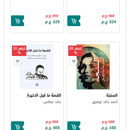
360 ج.م
250 ج.م
324 ج.م
225 ج.م
خصم 20
خصم 10
%
%
السنجة
القصة ما قبل الاخيرة
أحمد خالد توفيق
خالد غطاس
200 ج.م
450 ج.م
160 ج.م
405 ج.م