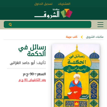
المشتريات
تسجيل الدخول
مكتبات الشروق
كتب عربية
رسائل في
الحكمة
تأليف:
أبو حامد الغزالى
السعر :
90 ج.م
بعد التخفيض
81 ج.م