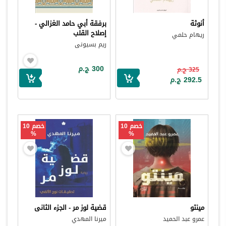
أنوثة
برفقة أبي حامد الغزالي -
إصلاح القلب
ريهام حلمي
ريم بسيونى
300 ج.م
325 ج.م
292.5 ج.م
خصم 10
خصم 10
%
%
مينتو
قضية لوز مر - الجزء الثانى
عمرو عبد الحميد
ميرنا المهدي