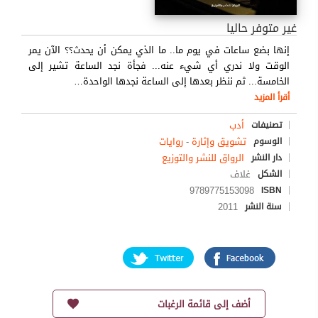
غير متوفر حاليا
إنها بضع ساعات في يوم ما.. ما الذي يمكن أن يحدث؟؟ الآن يمر
الوقت ولا ندري أي شيء عنه... فجأة نجد الساعة تشير إلى
الخامسة... ثم ننظر بعدها إلى الساعة نجدها الواحدة
…
أقرأ المزيد
أدب
تصنيفات
تشويق وإثارة
-
روايات
الوسوم
الرواق للنشر والتوزيع
دار النشر
غلاف
الشكل
9789775153098
ISBN
2011
سنة النشر
أضف إلى قائمة الرغبات