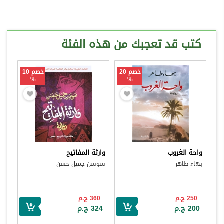
كتب قد تعجبك من هذه الفئة
خصم 20
خصم 10
%
%
واحة الغروب
وارثة المفاتيح
بهاء طاهر
سوسن جميل حسن
250 ج.م
360 ج.م
200 ج.م
324 ج.م