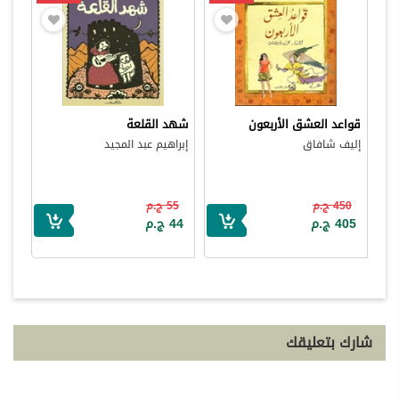
قواعد العشق الأربعون
شهد القلعة
إليف شافاق
إبراهيم عبد المجيد
450 ج.م
55 ج.م
405 ج.م
44 ج.م
شارك بتعليقك