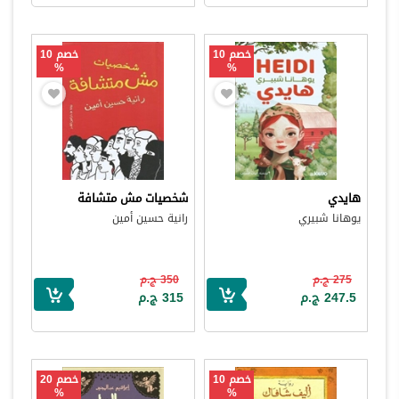
خصم 10
خصم 10
%
%
هايدي
شخصيات مش متشافة
يوهانا شبيري
رانية حسين أمين
275 ج.م
350 ج.م
247.5 ج.م
315 ج.م
خصم 10
خصم 20
%
%