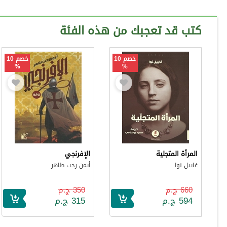
كتب قد تعجبك من هذه الفئة
خصم 10
خصم 10
%
%
المرأة المتجلية
الإفرنجي
غاييل نوا
أيمن رجب طاهر
660 ج.م
350 ج.م
594 ج.م
315 ج.م