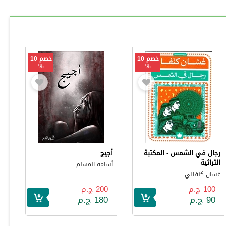
خصم 10
خصم 10
%
%
رجال في الشمس - المكتبة
أجيج
التراثية
أسامة المسلم
غسان كنفاني
100 ج.م
200 ج.م
90 ج.م
180 ج.م