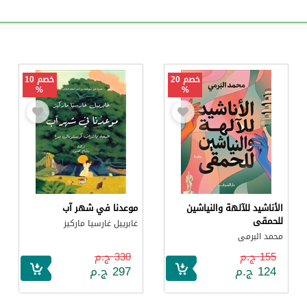
خصم 20
خصم 10
%
%
الأناشيد للآلهة والنياشين
موعدنا في شهر آب
للحمقى
غابرييل غارسيا ماركيز
محمد البرمى
155 ج.م
330 ج.م
124 ج.م
297 ج.م