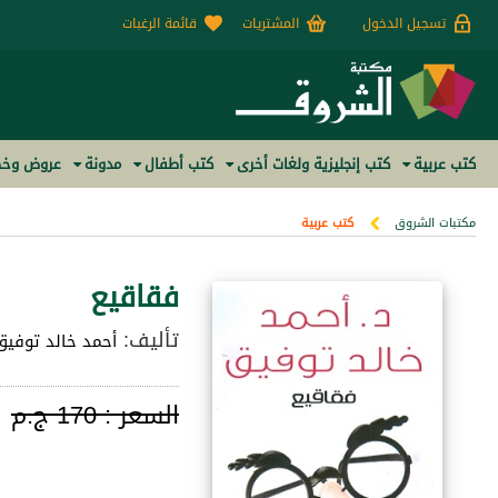
تسجيل الدخول
المشتريات
قائمة الرغبات
كتب عربية
كتب إنجليزية ولغات أخرى
كتب أطفال
مدونة
عروض وخص
مكتبات الشروق
كتب عربية
فقاقيع
تأليف:
أحمد خالد توفيق
السعر :
170 ج.م