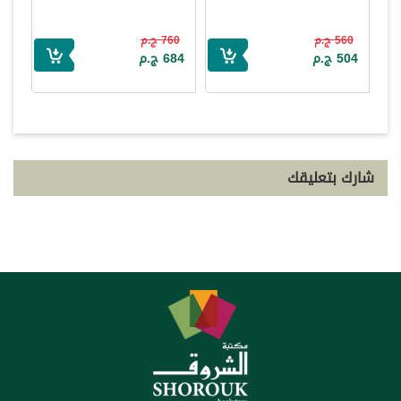
560 ج.م
760 ج.م
504 ج.م
684 ج.م
شارك بتعليقك