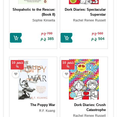
Shopaholic to the Rescue:
Dork Diaries: Spectacular
(Book 8)
Superstar
Sophie Kinsella
Rachel Renee Russell
560 ج.م
700 ج.م
504 ج.م
385 ج.م
خصم 10
خصم 10
%
%
The Poppy War
Dork Diaries: Crush
Catastrophe
R.F. Kuang
Rachel Renee Russell