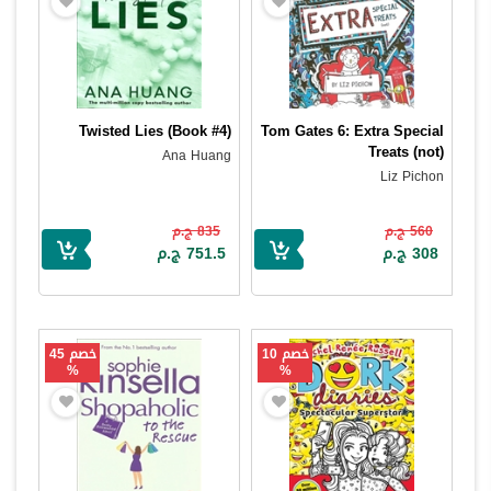
Twisted Lies (Book #4)
Tom Gates 6: Extra Special
Treats (not)
Ana Huang
Liz Pichon
560 ج.م
835 ج.م
308 ج.م
751.5 ج.م
خصم 10
خصم 45
%
%