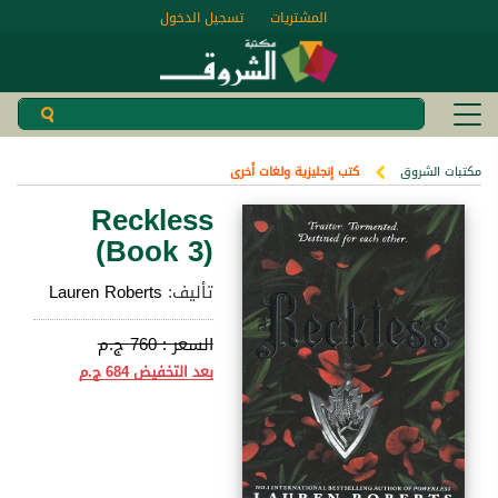
المشتريات
تسجيل الدخول
مكتبات الشروق
كتب إنجليزية ولغات أخرى
Reckless
(Book 3)
تأليف:
Lauren Roberts
السعر :
760 ج.م
بعد التخفيض
684 ج.م