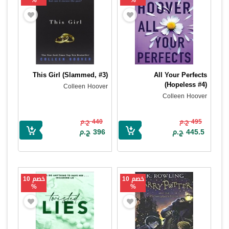
%
%
This Girl (Slammed, #3)
All Your Perfects
(Hopeless #4)
Colleen Hoover
Colleen Hoover
495 ج.م
440 ج.م
445.5 ج.م
396 ج.م
خصم 10
خصم 10
%
%