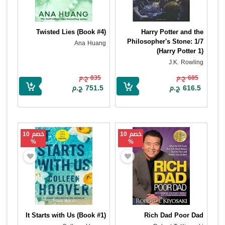
Twisted Lies (Book #4)
Harry Potter and the
Philosopher's Stone: 1/7
Ana Huang
(Harry Potter 1)
J.K. Rowling
685 ج.م
835 ج.م
616.5 ج.م
751.5 ج.م
خصم 10
خصم 10
%
%
It Starts with Us (Book #1)
Rich Dad Poor Dad