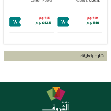
Colleen Hoover
Robert T. Kiyosaki
610 ج.م
715 ج.م
549 ج.م
643.5 ج.م
شارك بتعليقك