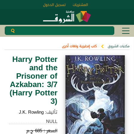
المشتريات
تسجيل الدخول
مكتبات الشروق
كتب إنجليزية ولغات أخرى
Harry Potter
and the
Prisoner of
Azkaban: 3/7
(Harry Potter
3)
تأليف:
J.K. Rowling
NULL
السعر :
685 ج.م