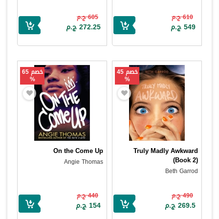
610 ج.م
605 ج.م
549 ج.م
272.25 ج.م
خصم 45
خصم 65
%
%
On the Come Up
Truly Madly Awkward
(Book 2)
Angie Thomas
Beth Garrod
490 ج.م
440 ج.م
269.5 ج.م
154 ج.م