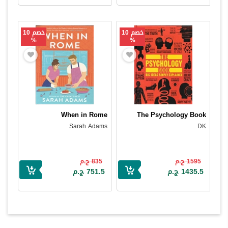
خصم 10
خصم 10
%
%
When in Rome
The Psychology Book
Sarah Adams
DK
1595 ج.م
835 ج.م
1435.5 ج.م
751.5 ج.م